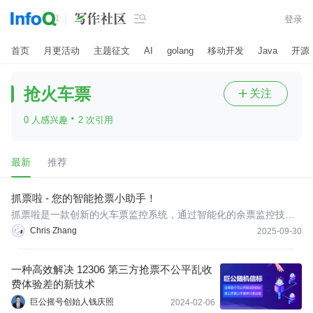

登录
首页
月更活动
主题征文
AI
golang
移动开发
Java
开源
抢火车票
关注

·
0 人感兴趣
2 次引用
最新
推荐
抓票啦 - 您的智能抢票小助手！
抓票啦是一款创新的火车票监控系统，通过智能化的余票监控技
术，解决用户手动刷票的痛点，为出行用户提供便捷、高效的购票
Chris Zhang
2025-09-30
辅助服务。
一种高效解决 12306 第三方抢票不公平乱收
费体验差的新技术
巨公摇号创始人钱庆照
2024-02-06