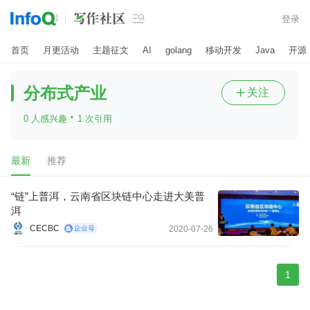

登录
首页
月更活动
主题征文
AI
golang
移动开发
Java
开源
分布式产业
关注

·
0 人感兴趣
1 次引用
最新
推荐
“链”上普洱，云南省区块链中心走进大美普
洱
CECBC
2020-07-26
1