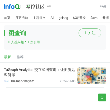

登录
首页
月更活动
主题征文
AI
golang
移动开发
Java
开源
图查询
关注

·
0 人感兴趣
1 次引用
最新
推荐
TuGraph Analytics 交互式图查询：让图所见
即所得
TuGraphAnalytics
2024-01-03
1