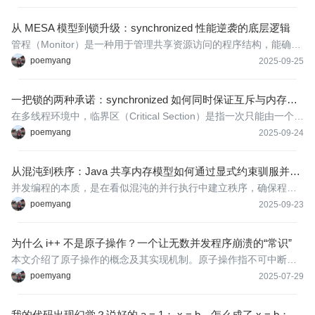
供了一系列高效、线程安全的工具类、接口及原子类，极大地简化
了并发编程的开发流程与管理复杂度。
从 MESA 模型到锁升级：synchronized 性能逆袭的底层逻辑
管程（Monitor）是一种用于管理共享资源访问的程序结构，能确保
同一时刻只有一个线程访问共享资源，解决并发编程中的互斥和同
poemyang
2025-09-25
步问题。MESA模型是管程的经典实现，主要由入口等待队列和条
件变量等待队列构成。1）入口等待队列‌：确保线程互斥，多个线程
一把锁的两种承诺：synchronized 如何同时保证互斥与内存可
试图进
见性？
在多线程环境中，‌临界区（Critical Section）是指一次只能由一个线
程执行的代码段，这些代码通常涉及对共享资源（如变量、数据结
poemyang
2025-09-24
构、文件或数据库连接）的访问或修改。临界区的存在是为了解决
并发控制中的两大核心问题。‌ 1）数据不一致性‌：如果多个线程
从混沌到秩序：Java 共享内存模型如何通过显式约束驯服并
发？
并发编程的本质，是在看似混沌的并行执行中建立秩序，确保程序
的确定性。为达此目的，并发原语应运而生，它们是构筑一切并发
poemyang
2025-09-23
系统的基石。其核心使命在于，通过定义一套明确的交互范式，消
除因资源共享而引发的竞态条件（Race Condition）
为什么 i++ 不是原子操作？一个让无数并发程序崩溃的“常识”
本文介绍了原子操作的概念及其实现机制。原子操作指不可中断的
一个或一系列操作，通过处理器总线锁定、缓存锁定和原子指令
poemyang
2025-07-29
（如CMPXCHG）保证操作的原子性。
我的代码出现幻觉？说好的 a = 1； x = b，怎么成了 x = b； a