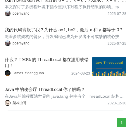
= 1？
本文探讨了多线程环境下指令重排序对程序执行结果的影响。示例
代码展示了代码重排序可能导致x=0、y=0的意外结果。文章分析了
poemyang
2025-07-28
重排序的优化原理，包括编译阶段静态重排序和运行阶段动态重排
序，指出其必须遵守数据依赖性和as-if-serial语义两个原则。
我的代码背叛了我？为什么 a=1, b=2，最后 x 和 y 都等于 0？
随着多核架构的普及，并发编程已成为开发者不可或缺的核心技
能。在学习过程中，开发者常会遇到这样的困惑：正确编写的单线
poemyang
2025-07-25
程代码，为何在并发环境下可能瞬间失效？看似有序的语句执行
后，为何结果却混乱不堪？这些问题，都指向了编程领域——内存
什么？！90% 的 ThreadLocal 都在滥用或错
模型
用！
James_Shangguan
2024-08-23
Java 中的秘会厅 ThreadLocal 你了解吗？
在Java的编程魔法世界的 java.lang 包中有个 ThreadLocal 结构，
这使我们能够为当前线程单独存储数据，并将其简单地封装在一个
架构虫哥
2023-12-30
特殊类型的对象中。
1