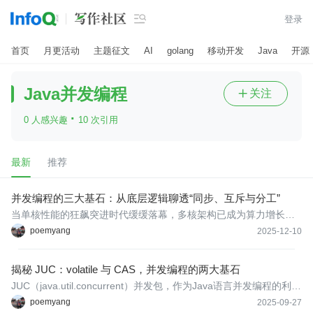

登录
首页
月更活动
主题征文
AI
golang
移动开发
Java
开源
Java并发编程
关注

·
0 人感兴趣
10 次引用
最新
推荐
并发编程的三大基石：从底层逻辑聊透“同步、互斥与分工”
当单核性能的狂飙突进时代缓缓落幕，多核架构已成为算力增长的
主旋律。然而，更多的核心并不天然等同于更强的性能。这就像将
poemyang
2025-12-10
一条单行道拓宽为多车道高速公路，如果缺乏高效的交通调度系
统，车辆（线程）间的抢道与拥堵（锁竞争）反而会造成更严重的
揭秘 JUC：volatile 与 CAS，并发编程的两大基石
瘫痪。Jav
JUC（java.util.concurrent）并发包，作为Java语言并发编程的利
器，由并发编程领域的泰斗道格·利（Doug Lea）精心打造。它提
poemyang
2025-09-27