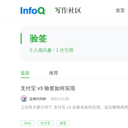
首页
移动开发
Java
开源
架构
O
验签
前端
AI
大数据
团队管理
·
0 人感兴趣
1 次引用
查看更多

最新
推荐
支付宝 v3 验签如何实现
盐焗代码虾
2023-12-28
上次给大家介绍了 支付宝 v3 自签名如何实现，这次顺便再
Java
支付宝
验签