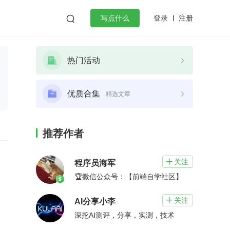
登录
注册

写点什么
效工作
数据库
Python
音视频
热门活动
golang
微服务架构
flutter
优质合集
精选文章
推荐作者
关注

程序员海军
🏆微信公众号：【前端自学社区】
关注

AI分享小李
深挖AI测评，分享，实测，技术