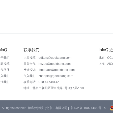
nfoQ
联系我们
InfoQ
关于我们
内容投稿：editors@geekbang.com
北京 · QC
我要投稿
业务合作：hezuo@geekbang.com
上海 · AI
合作伙伴
反馈投诉：feedback@geekbang.com
加入我们
加入我们：zhaopin@geekbang.com
关注我们
联系电话：010-64738142
地址：北京市朝阳区望京北路9号2幢7层A701
 Ltd. All rights reserved. 极客邦控股（北京）有限公司 |
京 ICP 备 16027448 号 - 5