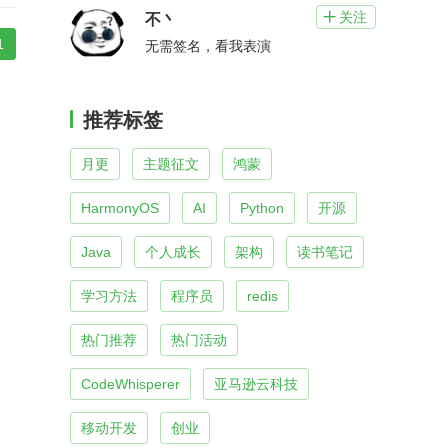
关注

不丶
1
无需签名，看我表演
推荐标签
月更
主题征文
鸿蒙
HarmonyOS
AI
Python
开源
Java
个人成长
架构
读书笔记
学习方法
程序员
redis
热门推荐
热门活动
CodeWhisperer
亚马逊云科技
移动开发
创业