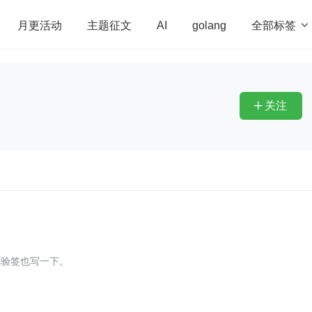
全部标签

月更活动
主题征文
AI
golang
penHarmony
算法
学习方法
Web3.0
高
程序员
运维
深度思考
低代码
redis
关注

把验签也写一下。