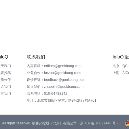
nfoQ
联系我们
InfoQ
关于我们
内容投稿：editors@geekbang.com
北京 · QC
我要投稿
业务合作：hezuo@geekbang.com
上海 · AI
合作伙伴
反馈投诉：feedback@geekbang.com
加入我们
加入我们：zhaopin@geekbang.com
关注我们
联系电话：010-64738142
地址：北京市朝阳区望京北路9号2幢7层A701
 Ltd. All rights reserved. 极客邦控股（北京）有限公司 |
京 ICP 备 16027448 号 - 5