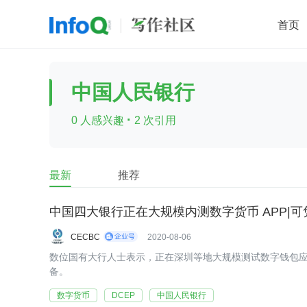
首页
移动开发
Java
开源
架构
O
中国人民银行
前端
AI
大数据
团队管理
·
0 人感兴趣
2 次引用
查看更多

最新
推荐
中国四大银行正在大规模内测数字货币 APP|
CECBC
2020-08-06
数位国有大行人士表示，正在深圳等地大规模测试数字钱包
备。
数字货币
DCEP
中国人民银行