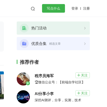
登录
注册

写点什么
效工作
数据库
Python
音视频
热门活动
golang
微服务架构
flutter
优质合集
精选文章
推荐作者
关注

程序员海军
🏆微信公众号：【前端自学社区】
关注

AI分享小李
深挖AI测评，分享，实测，技术