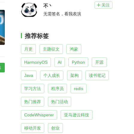
关注

不丶
无需签名，看我表演
推荐标签
月更
主题征文
鸿蒙
HarmonyOS
AI
Python
开源
1
Java
个人成长
架构
读书笔记
学习方法
程序员
redis
热门推荐
热门活动
CodeWhisperer
亚马逊云科技
移动开发
创业