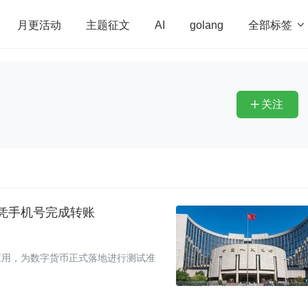
全部标签

月更活动
主题征文
AI
golang
penHarmony
算法
学习方法
Web3.0
高
程序员
运维
深度思考
低代码
redis
关注

可凭手机号完成转账
应用，为数字货币正式落地进行测试准