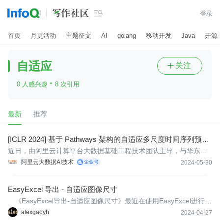

登录
首页
月更活动
主题征文
AI
golang
移动开发
Java
开源
自适应
关注

·
0 人感兴趣
8 次引用
最新
推荐
[ICLR 2024] 基于 Pathways 架构的自适应多尺度时间序列预测
模型 Pathformer
近日，由阿里云计算平台大数据基础工程技术团队主导，与华东师
范大学数据科学与工程学院合作的论文《Pathformer: Multi-Scale T
阿里云大数据AI技术
2024-05-30
ransformers With Adaptive Pathways For Time Series Forecastin
g》被ICLR 2024接收。
EasyExcel 导出 - 自适应图像尺寸
《EasyExcel导出-自适应图像尺寸》最近在使用EasyExcel进行图
像数据导出的时候，需要在单元格内自适应缩放图像，防止图像被
alexgaoyh
2024-04-27