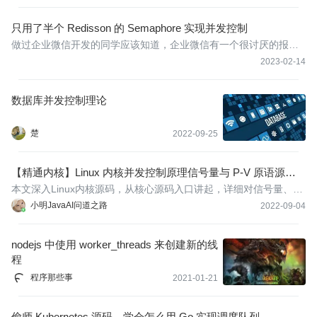
只用了半个 Redisson 的 Semaphore 实现并发控制
做过企业微信开发的同学应该知道，企业微信有一个很讨厌的报错--
接口并发超过限制（45033）。报错的原因呢就是因为有多个线程
2023-02-14
在同时调用企业微信的接口，为了不让接口调用一直报错，我的服
务就也要有一个接口并发控制体系。
数据库并发控制理论
楚
2022-09-25
【精通内核】Linux 内核并发控制原理信号量与 P-V 原语源码
解析
本文深入Linux内核源码，从核心源码入口讲起，详细对信号量、互
斥量的内核代码讲解，其中对P-V操作实现逐行剖析，Linux内核并
小明JavaAI问道之路
2022-09-04
发控制原理的锁实现和原理在后续文章中一一讲解，本文深入浅出L
inux中断控制的实现原理。
nodejs 中使用 worker_threads 来创建新的线
程
程序那些事
2021-01-21
偷师 Kubernetes 源码，学会怎么用 Go 实现调度队列