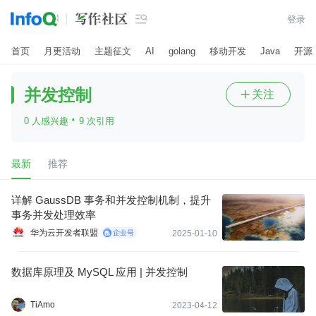

登录
首页
月更活动
主题征文
AI
golang
移动开发
Java
开源
并发控制
关注

·
0 人感兴趣
9 次引用
最新
推荐
详解 GaussDB 事务和并发控制机制，提升
事务并发处理效率
华为云开发者联盟
2025-01-10
数据库原理及 MySQL 应用 | 并发控制
TiAmo
2023-04-12