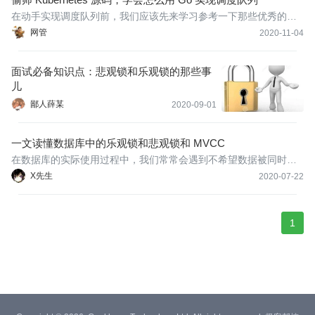
在动手实现调度队列前，我们应该先来学习参考一下那些优秀的开
源项目里是怎么实现调度队列的。Kubernetes的调度器的调度算法
网管
2020-11-04
的设计里使用了调度队列，在调度队列的实现里，使用了两个不同
的队列。
面试必备知识点：悲观锁和乐观锁的那些事
儿
鄙人薛某
2020-09-01
一文读懂数据库中的乐观锁和悲观锁和 MVCC
在数据库的实际使用过程中，我们常常会遇到不希望数据被同时写
或者读的情景，例如秒杀场景下，两个请求同时读到系统还有库存1
X先生
2020-07-22
个，然后又先后把库存更新为0，这时候就会出现超卖的情况，这时
候货物的实际库存和我们的记录就会对应不上了。
1