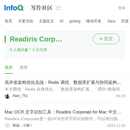

登录
首页
月更活动
主题征文
AI
golang
移动开发
Java
开源
Readiris Corporate
关注

·
0 人感兴趣
2 次引用
最新
推荐
高并发架构优化实战：Redis 调优、数据库扩展与协同架构三
大核心模块
本文围绕「Redis 自身优化」「数据库架构扩展」「缓存+数据库协
同落地」三大核心方向，结合压测中高频出现的性能瓶颈，给出可
Alan_751
06-29
直接落地的优化方案与完整代码实现，所有方案均对应高并发场景
下的典型瓶颈点，可直接用于接口性能改造与压测优化验证。
Mac OCR 文字识别工具：Readiris Corporate for Mac 中文激
活版
Readiris Corporate是一款OCR光学字符识别软件，可以将扫描的
图像或PDF文档中的文字转换成可编辑的文本或电子表格。它是一
加油，小妞！
2023-11-28