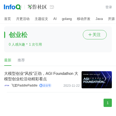

登录
首页
月更活动
主题征文
AI
golang
移动开发
Java
开源
创业松
关注

·
0 人感兴趣
1 次引用
最新
推荐
大模型创业“风投”正劲，AGI Foundathon 大
模型创业松活动精彩看点
飞桨PaddlePaddle
2023-11-22
1