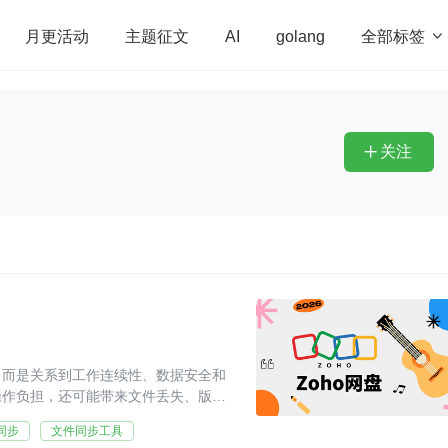
全部标签

月更活动
主题征文
AI
golang
penHarmony
算法
学习方法
Web3.0
高
程序员
运维
深度思考
低代码
redis
关注

，而是关系到工作连续性、数据安全和
操作负担，还可能带来文件丢失、版本
同步
文件同步工具