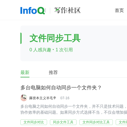
首页
移动开发
Java
开源
架构
O
文件同步工具
前端
AI
大数据
团队管理
·
0 人感兴趣
1 次引用
查看更多

最新
推荐
多台电脑如何自动同步一个文件夹？
薅资本主义羊毛🍭
07-16
多台电脑之间如何自动同步一个文件夹，并不只是技术问题
协作效率的基础问题。如果同步方式选择不当，不仅会增加
冲突等隐患。
文件同步对比
同步文件工具
文件同步对比工具
文件