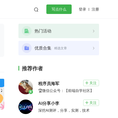
登录
注册

写点什么
效工作
数据库
Python
音视频
热门活动
golang
微服务架构
flutter
优质合集
精选文章
推荐作者
关注

程序员海军
🏆微信公众号：【前端自学社区】
关注

AI分享小李
深挖AI测评，分享，实测，技术