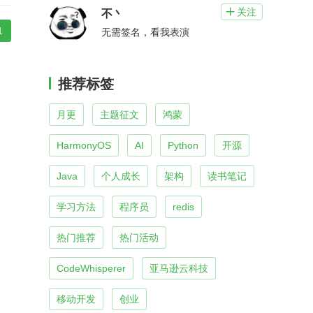
关注

不丶
1
无需签名，看我表演
推荐标签
月更
主题征文
鸿蒙
HarmonyOS
AI
Python
开源
Java
个人成长
架构
读书笔记
学习方法
程序员
redis
热门推荐
热门活动
CodeWhisperer
亚马逊云科技
移动开发
创业