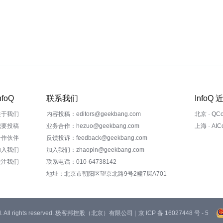
nfoQ
联系我们
InfoQ
关于我们
内容投稿：editors@geekbang.com
北京 · QC
我要投稿
业务合作：hezuo@geekbang.com
上海 · AI
合作伙伴
反馈投诉：feedback@geekbang.com
加入我们
加入我们：zhaopin@geekbang.com
关注我们
联系电话：010-64738142
地址：北京市朝阳区望京北路9号2幢7层A701
 Ltd. All rights reserved. 极客邦控股（北京）有限公司 |
京 ICP 备 16027448 号 - 5