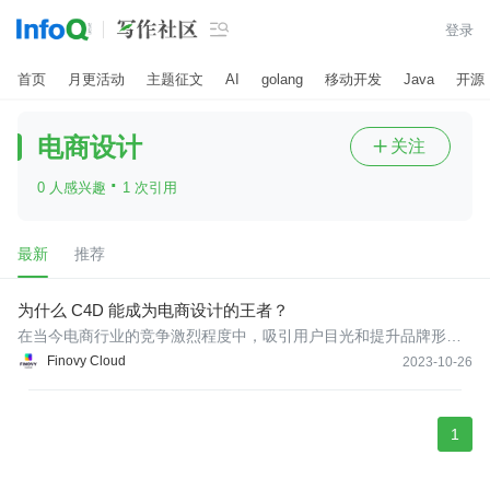

登录
首页
月更活动
主题征文
AI
golang
移动开发
Java
开源
电商设计
关注

·
0 人感兴趣
1 次引用
最新
推荐
为什么 C4D 能成为电商设计的王者？
在当今电商行业的竞争激烈程度中，吸引用户目光和提升品牌形象
变得尤为重要。在这个背景下，Cinema 4D 作为一款强大的三维建
Finovy Cloud
2023-10-26
模与动画软件，越来越多地被电商设计师们所青睐。那么，为什么
C4D 能成为电商设计的王者呢？
1