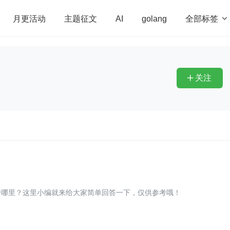
全部标签

月更活动
主题征文
AI
golang
penHarmony
算法
学习方法
Web3.0
高
程序员
运维
深度思考
低代码
redis
关注

于哪里？这里小编就来给大家简单回答一下，仅供参考哦！