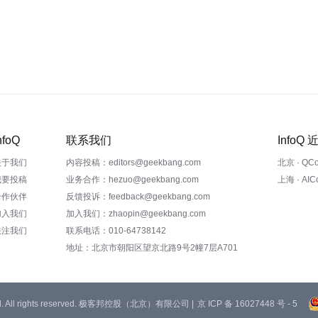
nfoQ
联系我们
InfoQ
关于我们
内容投稿：editors@geekbang.com
北京 · QC
我要投稿
业务合作：hezuo@geekbang.com
上海 · AI
合作伙伴
反馈投诉：feedback@geekbang.com
加入我们
加入我们：zhaopin@geekbang.com
关注我们
联系电话：010-64738142
地址：北京市朝阳区望京北路9号2幢7层A701
 Ltd. All rights reserved. 极客邦控股（北京）有限公司 |
京 ICP 备 16027448 号 - 5