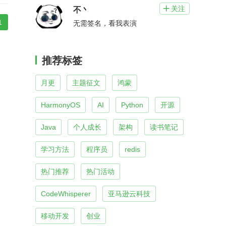
关注

不丶
1
无需签名，看我表演
推荐标签
月更
主题征文
鸿蒙
HarmonyOS
AI
Python
开源
Java
个人成长
架构
读书笔记
学习方法
程序员
redis
热门推荐
热门活动
CodeWhisperer
亚马逊云科技
移动开发
创业