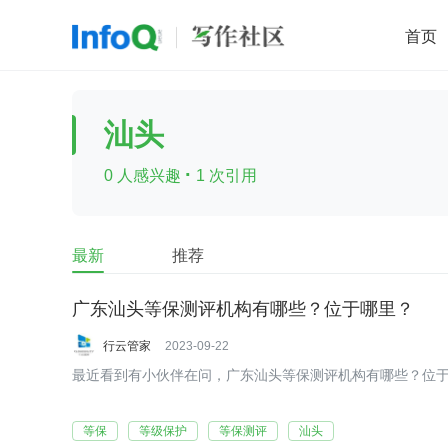
首页
移动开发
Java
开源
架构
O
汕头
前端
AI
大数据
团队管理
·
0 人感兴趣
1 次引用
查看更多

最新
推荐
广东汕头等保测评机构有哪些？位于哪里？
行云管家
2023-09-22
最近看到有小伙伴在问，广东汕头等保测评机构有哪些？位
等保
等级保护
等保测评
汕头