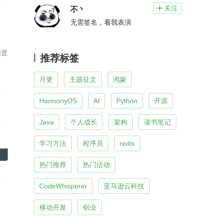
关注

不丶
无需签名，看我表演
内置
推荐标签
月更
主题征文
鸿蒙
HarmonyOS
AI
Python
开源
Java
个人成长
架构
读书笔记
学习方法
程序员
redis
热门推荐
热门活动
CodeWhisperer
亚马逊云科技
移动开发
创业