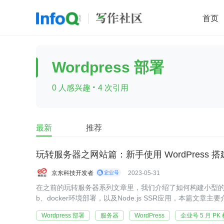
首页
移动开发
Java
开源
架构
O
Wordpress 部署
前端
AI
大数据
团队管理
·
0 人感兴趣
4 次引用
查看更多

最新
推荐
玩转服务器之网站篇：新手使用 WordPress
京东科技开发者
2023-05-31
在之前的玩转服务器系列文章里，我们介绍了如何构建小型的高可用环
b、docker环境部署，以及Node.js SSR应用，本篇文章主
客搭建和静态网站部署的教程
Wordpress 部署
服务器
WordPress
企业号 5 月 PK