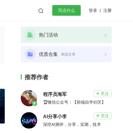
登录
注册

写点什么
效工作
数据库
Python
音视频
热门活动
golang
微服务架构
flutter
优质合集
精选文章
推荐作者
关注

程序员海军
🏆微信公众号：【前端自学社区】
关注

AI分享小李
深挖AI测评，分享，实测，技术