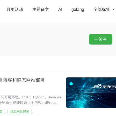
全部标签

月更活动
主题征文
AI
golang
penHarmony
算法
学习方法
Web3.0
高
程序员
运维
深度思考
低代码
redis
关注

 搭建博客和静态网站部署
境、PHP、Python、Java we
要介绍新手也能快速上手的WordPress博
 榜
静态网站部署