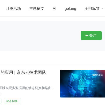
全部标签

月更活动
主题征文
AI
golang
penHarmony
算法
学习方法
Web3.0
高
程序员
运维
深度思考
低代码
redis
关注

离的应用 | 京东云技术团队
一个抽象类，可以实现多数据源的动态切换和路由，
性。
动态切换