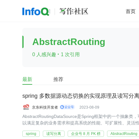
首页
移动开发
Java
开源
架构
O
AbstractRouting
前端
AI
大数据
团队管理
·
0 人感兴趣
1 次引用
查看更多

最新
推荐
spring 多数据源动态切换的实现原理及读写分
京东科技开发者
2023-08-09
AbstractRoutingDataSource是Spring框架中的
以满足复杂的业务需求和提高系统的性能、可扩展性、灵活
spring
读写分离
企业号 8 月 PK 榜
AbstractRouting