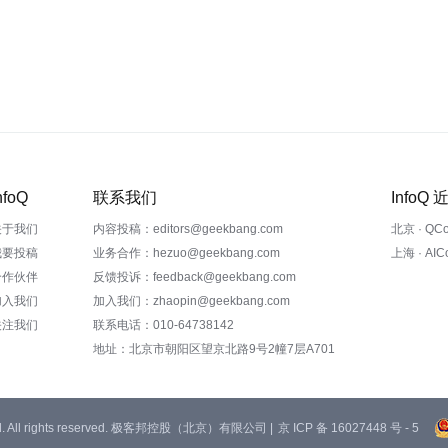
nfoQ
联系我们
InfoQ
关于我们
内容投稿：editors@geekbang.com
北京 · QC
我要投稿
业务合作：hezuo@geekbang.com
上海 · AI
合作伙伴
反馈投诉：feedback@geekbang.com
加入我们
加入我们：zhaopin@geekbang.com
关注我们
联系电话：010-64738142
地址：北京市朝阳区望京北路9号2幢7层A701
 Ltd. All rights reserved. 极客邦控股（北京）有限公司 |
京 ICP 备 16027448 号 - 5