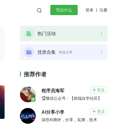
登录
注册

写点什么
效工作
数据库
Python
音视频
热门活动
golang
微服务架构
flutter
优质合集
精选文章
推荐作者
关注

程序员海军
🏆微信公众号：【前端自学社区】
关注

AI分享小李
深挖AI测评，分享，实测，技术