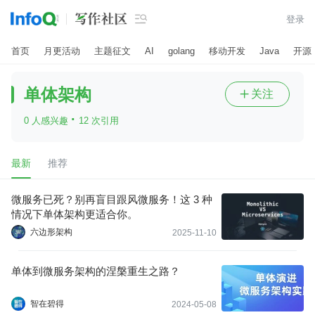

登录
首页
月更活动
主题征文
AI
golang
移动开发
Java
开源
单体架构
关注

·
0 人感兴趣
12 次引用
最新
推荐
微服务已死？别再盲目跟风微服务！这 3 种
情况下单体架构更适合你。
六边形架构
2025-11-10
单体到微服务架构的涅槃重生之路？
智在碧得
2024-05-08