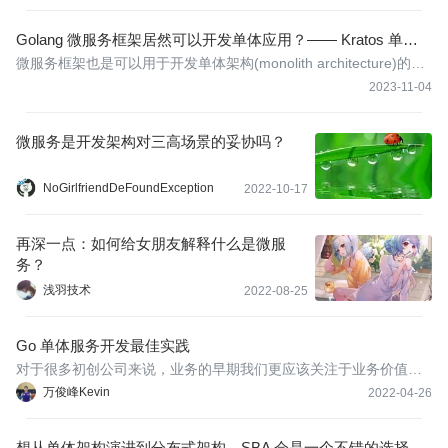
Golang 微服务框架居然可以开发单体应用？—— Kratos 单体
架构实践
微服务框架也是可以用于开发单体架构(monolith architecture)的应
用。并且，单体应用也是最小的、最原始的、最初的项目状态，经
2023-11-04
过渐进式的开发演进，单体应用能够逐步的演变成微服务架构，并
且不断的细分服务粒度。微服务框架开发的单体架构应用，既然是
微服务是开发架构对三高场景的妥协吗？
一个
NoGirlfriendDeFoundException
2022-10-17
再深一点：如何给女朋友解释什么是微服
务？
浅羽技术
2022-08-25
Go 单体服务开发最佳实践
对于很多初创公司来说，业务的早期我们更应该关注于业务价值的
交付，并且此时用户体量也很小，QPS 也非常低，我们应该使用更
万俊峰Kevin
2022-04-26
简单的技术架构来加速业务价值的交付，此时单体的优势就体现出
来了。
想从单体架构演进到分布式架构，SBA 会是一个不错的选择