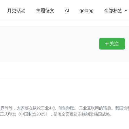
全部标签

月更活动
主题征文
AI
golang
penHarmony
算法
学习方法
Web3.0
高
程序员
运维
深度思考
低代码
redis
关注

界等等，大家都在谈论工业4.0、智能制造、工业互联网的话题。我国也
院正式印发《中国制造2025》，部署全面推进实施制造强国战略。