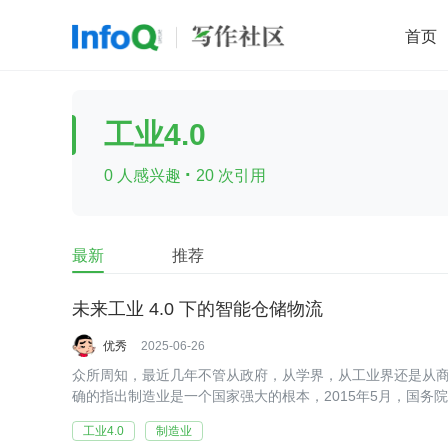
首页
移动开发
Java
开源
架构
O
工业4.0
前端
AI
大数据
团队管理
·
0 人感兴趣
20 次引用
查看更多

最新
推荐
未来工业 4.0 下的智能仓储物流
优秀
2025-06-26
众所周知，最近几年不管从政府，从学界，从工业界还是从商
确的指出制造业是一个国家强大的根本，2015年5月，国务
工业4.0
制造业