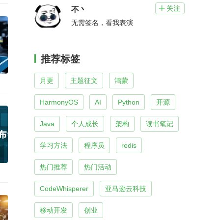
关注

不丶
无需签名，看我表演
推荐标签
月更
主题征文
鸿蒙
HarmonyOS
AI
Python
开源
Java
个人成长
架构
读书笔记
学习方法
程序员
redis
热门推荐
热门活动
CodeWhisperer
亚马逊云科技
移动开发
创业