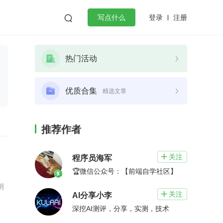
登录
注册

写点什么
效工作
数据库
Python
音视频
热门活动
golang
微服务架构
flutter
优质合集
精选文章
推荐作者
关注

程序员海军
🏆微信公众号：【前端自学社区】
明
关注

AI分享小李
深挖AI测评，分享，实测，技术