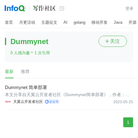

登录
首页
月更活动
主题征文
AI
golang
移动开发
Java
开源
Dummynet
关注

·
0 人感兴趣
1 次引用
最新
推荐
Dummynet 简单部署
本文分享自天翼云开发者社区《Dummynet简单部署》，作者：凸
凹 部署流程 ^准备内核版本 ^参看系统内核版本 uname -r 我们需
天翼云开发者社区
2023-05-25
要将ipfw编译成内核模块，请确保ipfw用到的内核源码版本同你linux
系统运行内核版本一致。
1