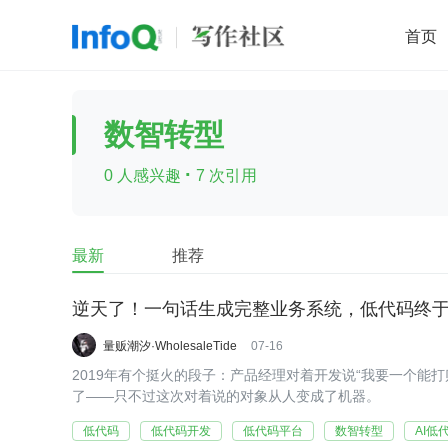
首页
移动开发
Java
开源
架构
O
数智转型
前端
AI
大数据
团队管理
·
0 人感兴趣
7 次引用
查看更多

最新
推荐
逆天了！一句话生成完整业务系统，低代码终于
量贩潮汐·WholesaleTide
07-16
2019年有个挺火的段子：产品经理对着开发说“我要一个能
了——只不过这次对着说的对象从人变成了机器。
低代码
低代码开发
低代码平台
数智转型
AI低