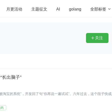
全部标签

月更活动
主题征文
AI
golang
penHarmony
算法
学习方法
Web3.0
高
程序员
运维
深度思考
低代码
redis
关注

“长出脑子”
打败淘宝的系统”，开发回了句“你再说一遍试试”。六年过去，这个段子快成
代码