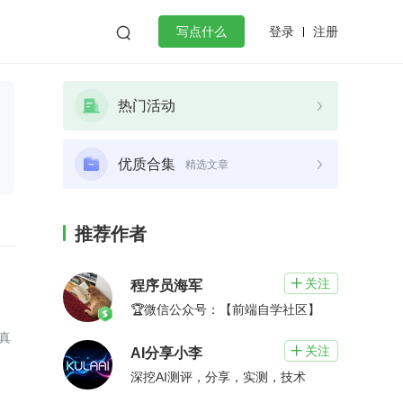
登录
注册

写点什么
效工作
数据库
Python
音视频
热门活动
golang
微服务架构
flutter
优质合集
精选文章
推荐作者
关注

程序员海军
🏆微信公众号：【前端自学社区】
真
关注

AI分享小李
深挖AI测评，分享，实测，技术