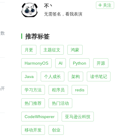
关注

不丶
无需签名，看我表演
业数
推荐标签
月更
主题征文
鸿蒙
HarmonyOS
AI
Python
开源
Java
个人成长
架构
读书笔记
码开
学习方法
程序员
redis
热门推荐
热门活动
CodeWhisperer
亚马逊云科技
移动开发
创业