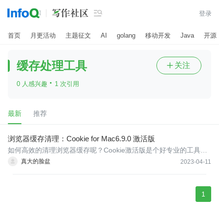

登录
首页
月更活动
主题征文
AI
golang
移动开发
Java
开源
缓存处理工具
关注

·
0 人感兴趣
1 次引用
最新
推荐
浏览器缓存清理：Cookie for Mac6.9.0 激活版
如何高效的清理浏览器缓存呢？Cookie激活版是个好专业的工具，
有很多变化，很难跟踪它，但这里有一些最显着的变化和改进。Co
真大的脸盆
2023-04-11
okie 6现在是沙盒，现在有两个可选择的界面 - 高级视图和简单视
图。
1