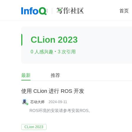
首页
移动开发
Java
开源
架构
O
CLion 2023
前端
AI
大数据
团队管理
·
0 人感兴趣
3 次引用
查看更多

最新
推荐
使用 CLion 进行 ROS 开发
芯动大师
2024-09-11
ROS环境的安装请参考安装ROS。
CLion 2023