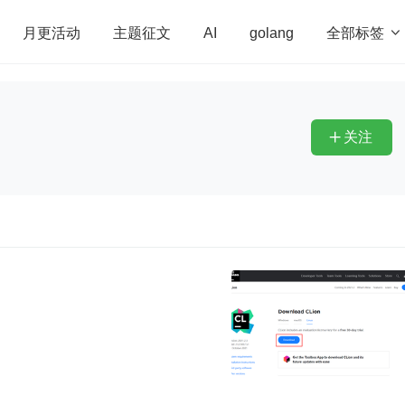
全部标签

月更活动
主题征文
AI
golang
penHarmony
算法
学习方法
Web3.0
高
程序员
运维
深度思考
低代码
redis
关注
