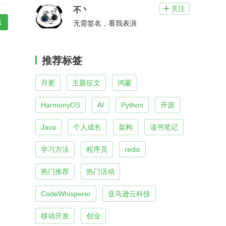
关注

不丶
1
无需签名，看我表演
推荐标签
月更
主题征文
鸿蒙
HarmonyOS
AI
Python
开源
Java
个人成长
架构
读书笔记
学习方法
程序员
redis
热门推荐
热门活动
CodeWhisperer
亚马逊云科技
移动开发
创业