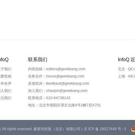
nfoQ
联系我们
InfoQ
关于我们
内容投稿：editors@geekbang.com
北京 · QC
我要投稿
业务合作：hezuo@geekbang.com
上海 · AI
合作伙伴
反馈投诉：feedback@geekbang.com
加入我们
加入我们：zhaopin@geekbang.com
关注我们
联系电话：010-64738142
地址：北京市朝阳区望京北路9号2幢7层A701
 Ltd. All rights reserved. 极客邦控股（北京）有限公司 |
京 ICP 备 16027448 号 - 5