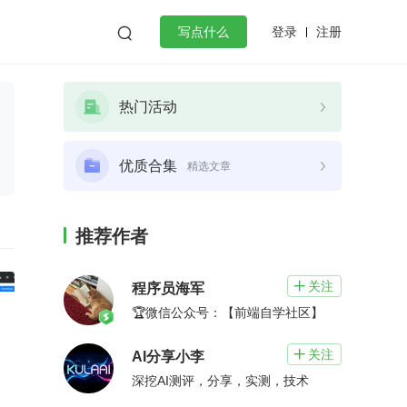
登录
注册

写点什么
效工作
数据库
Python
音视频
热门活动
golang
微服务架构
flutter
优质合集
精选文章
推荐作者
关注

程序员海军
🏆微信公众号：【前端自学社区】
关注

AI分享小李
深挖AI测评，分享，实测，技术