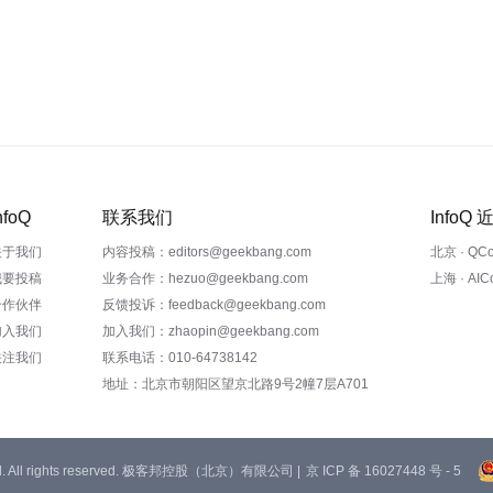
nfoQ
联系我们
InfoQ
关于我们
内容投稿：editors@geekbang.com
北京 · QC
我要投稿
业务合作：hezuo@geekbang.com
上海 · AI
合作伙伴
反馈投诉：feedback@geekbang.com
加入我们
加入我们：zhaopin@geekbang.com
关注我们
联系电话：010-64738142
地址：北京市朝阳区望京北路9号2幢7层A701
 Ltd. All rights reserved. 极客邦控股（北京）有限公司 |
京 ICP 备 16027448 号 - 5