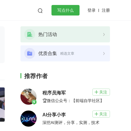
登录
注册

写点什么
效工作
数据库
Python
音视频
热门活动
golang
微服务架构
flutter
优质合集
精选文章
推荐作者
关注

程序员海军
🏆微信公众号：【前端自学社区】
关注

AI分享小李
深挖AI测评，分享，实测，技术