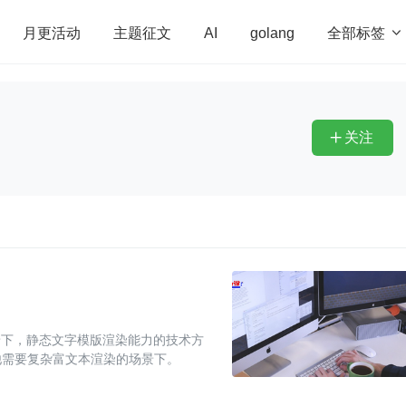
全部标签

月更活动
主题征文
AI
golang
penHarmony
算法
学习方法
Web3.0
高
程序员
运维
深度思考
低代码
redis
关注

景下，静态文字模版渲染能力的技术方
他需要复杂富文本渲染的场景下。