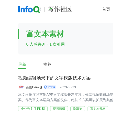
首页
移动开发
Java
开源
架构
O
富文本素材
前端
AI
大数据
团队管理
·
0 人感兴趣
1 次引用
查看更多

最新
推荐
视频编辑场景下的文字模版技术方案
百度Geek说
2023-03-23
本文根据度咔剪辑APP文字模版开发实践，分享视频编辑场
案。作为富文本渲染方案的父集，此技术方案可以扩展到其
企业号 3 月 PK 榜
视频编辑
端渲染
富文本素材