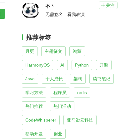
关注

不丶
1
无需签名，看我表演
推荐标签
月更
主题征文
鸿蒙
HarmonyOS
AI
Python
开源
Java
个人成长
架构
读书笔记
学习方法
程序员
redis
热门推荐
热门活动
CodeWhisperer
亚马逊云科技
移动开发
创业