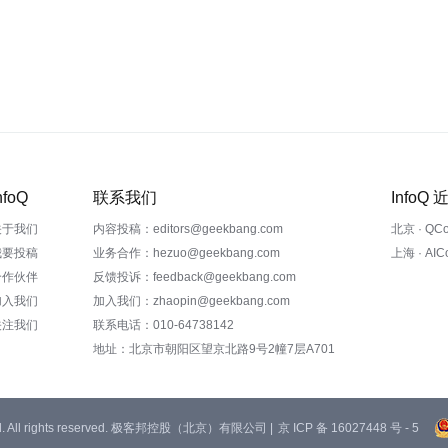
nfoQ
联系我们
InfoQ
关于我们
内容投稿：editors@geekbang.com
北京 · QC
我要投稿
业务合作：hezuo@geekbang.com
上海 · AI
合作伙伴
反馈投诉：feedback@geekbang.com
加入我们
加入我们：zhaopin@geekbang.com
关注我们
联系电话：010-64738142
地址：北京市朝阳区望京北路9号2幢7层A701
 Ltd. All rights reserved. 极客邦控股（北京）有限公司 |
京 ICP 备 16027448 号 - 5