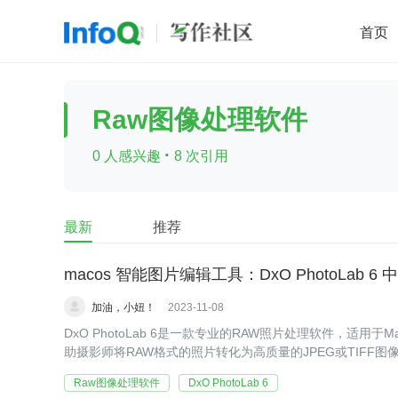
首页
移动开发
Java
开源
架构
O
Raw图像处理软件
前端
AI
大数据
团队管理
·
0 人感兴趣
8 次引用
查看更多

最新
推荐
macos 智能图片编辑工具：DxO PhotoLab 6 
加油，小妞！
2023-11-08
DxO PhotoLab 6是一款专业的RAW照片处理软件，适
助摄影师将RAW格式的照片转化为高质量的JPEG或TIFF图
Raw图像处理软件
DxO PhotoLab 6