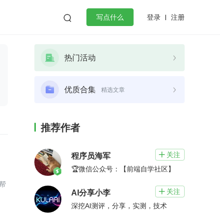
登录
注册

写点什么
效工作
数据库
Python
音视频
热门活动
golang
微服务架构
flutter
优质合集
精选文章
推荐作者
关注

程序员海军
🏆微信公众号：【前端自学社区】
在帮
关注

AI分享小李
深挖AI测评，分享，实测，技术