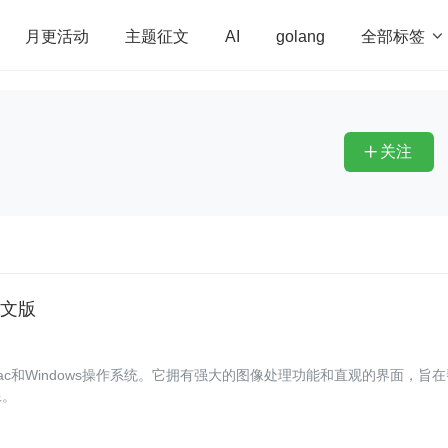
全部标签

月更活动
主题征文
AI
golang
penHarmony
算法
学习方法
Web3.0
高
程序员
运维
深度思考
低代码
redis
关注

中文版
用于Mac和Windows操作系统。它拥有强大的图像处理功能和直观的界面，旨
像。