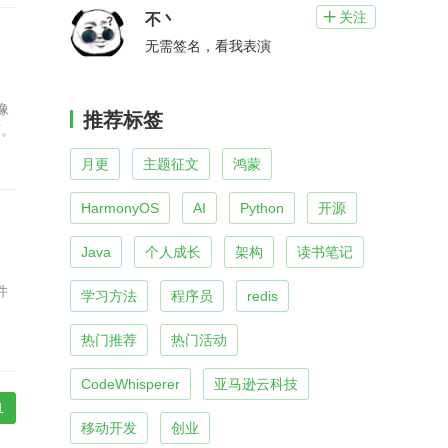
关注

不丶
无需签名，看我表演
像
推荐标签
节。
月更
主题征文
鸿蒙
HarmonyOS
AI
Python
开源
Java
个人成长
架构
读书笔记
件
学习方法
程序员
redis
热门推荐
热门活动
CodeWhisperer
亚马逊云科技
1
移动开发
创业