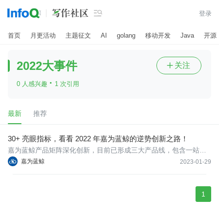

登录
首页
月更活动
主题征文
AI
golang
移动开发
Java
开源
2022大事件
关注

·
0 人感兴趣
1 次引用
最新
推荐
30+ 亮眼指标，看看 2022 年嘉为蓝鲸的逆势创新之路！
嘉为蓝鲸产品矩阵深化创新，目前已形成三大产品线，包含一站式
研发效能解决方案DevOps、自动化与智能化解决方案AIOps、一体
嘉为蓝鲸
2023-01-29
化运维订阅服务WeOps，提供覆盖研发、运维、运营全领域产品与
解决方案。
1