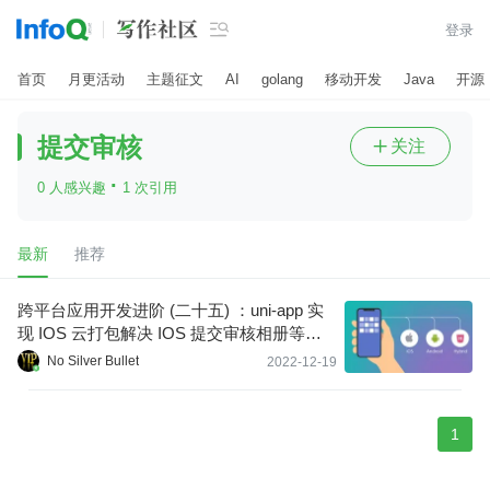

登录
首页
月更活动
主题征文
AI
golang
移动开发
Java
开源
提交审核
关注

·
0 人感兴趣
1 次引用
最新
推荐
跨平台应用开发进阶 (二十五) ：uni-app 实
现 IOS 云打包解决 IOS 提交审核相册等隐
私描述语导致审核失败问题
No Silver Bullet
2022-12-19
1