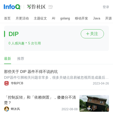

登录
首页
月更活动
主题征文
AI
golang
移动开发
Java
开源
DIP
关注

·
0 人感兴趣
5 次引用
最新
推荐
那些关于 DIP 器件不得不说的坑
DIP器件引脚相关问题非常多，很多关键点容易被忽视而造成最后废
板，避免该问题有什么好办法？
华秋PCB
2023-04-26
「控制反转」和「依赖倒置」，傻傻分不清
楚？
蝉沐风
2022-08-08