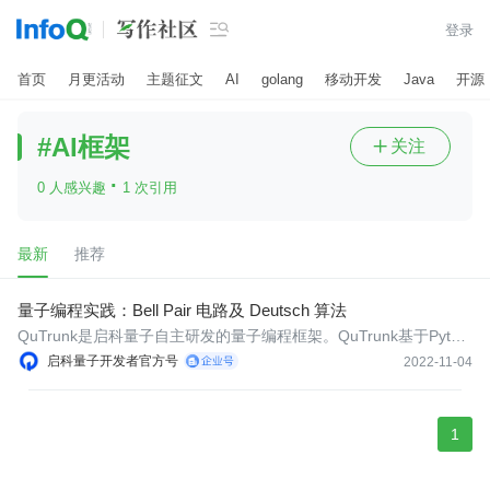

登录
首页
月更活动
主题征文
AI
golang
移动开发
Java
开源
#AI框架
关注

·
0 人感兴趣
1 次引用
最新
推荐
量子编程实践：Bell Pair 电路及 Deutsch 算法
QuTrunk是启科量子自主研发的量子编程框架。QuTrunk基于Pytho
n提供了量子编程API，对量子编程相关的基本概念做了代码层面的
启科量子开发者官方号
2022-11-04
抽象封装和实现。本文将使用QuTrunk进行编程实践。
1