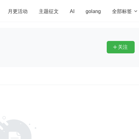
全部标签

月更活动
主题征文
AI
golang
penHarmony
算法
学习方法
Web3.0
高
程序员
运维
深度思考
低代码
redis
关注
