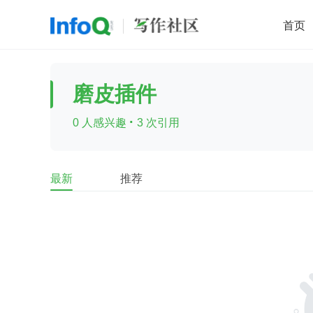
首页
移动开发
Java
开源
架构
O
磨皮插件
前端
AI
大数据
团队管理
·
0 人感兴趣
3 次引用
查看更多

最新
推荐