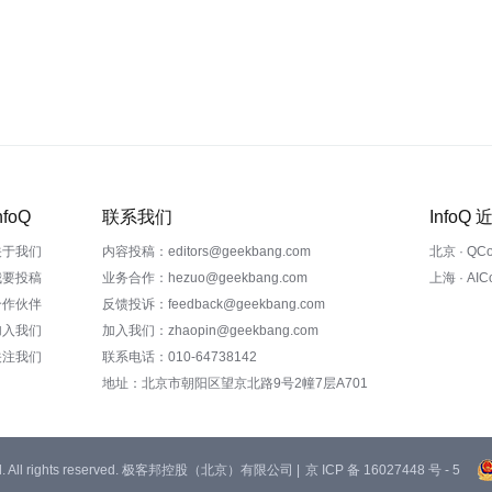
nfoQ
联系我们
InfoQ
关于我们
内容投稿：editors@geekbang.com
北京 · QC
我要投稿
业务合作：hezuo@geekbang.com
上海 · AI
合作伙伴
反馈投诉：feedback@geekbang.com
加入我们
加入我们：zhaopin@geekbang.com
关注我们
联系电话：010-64738142
地址：北京市朝阳区望京北路9号2幢7层A701
 Ltd. All rights reserved. 极客邦控股（北京）有限公司 |
京 ICP 备 16027448 号 - 5