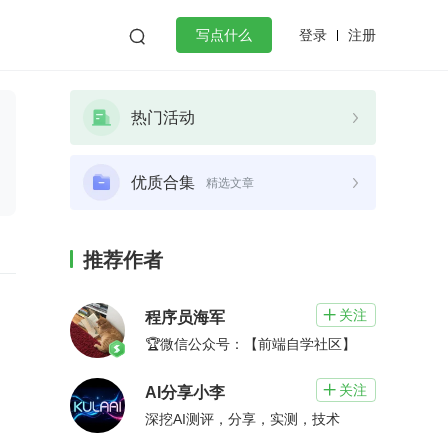
登录
注册

写点什么
效工作
数据库
Python
音视频
热门活动
golang
微服务架构
flutter
优质合集
精选文章
推荐作者
关注

程序员海军
🏆微信公众号：【前端自学社区】
关注

AI分享小李
深挖AI测评，分享，实测，技术