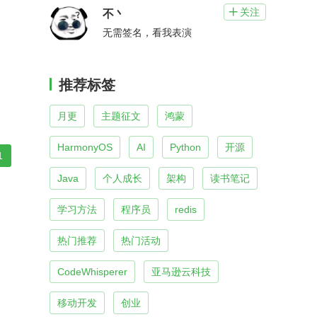
关注

不丶
无需签名，看我表演
推荐标签
月更
主题征文
鸿蒙
HarmonyOS
AI
Python
开源
1
Java
个人成长
架构
读书笔记
学习方法
程序员
redis
热门推荐
热门活动
CodeWhisperer
亚马逊云科技
移动开发
创业