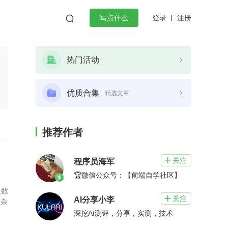
登录
注册

写点什么
效工作
数据库
Python
音视频
热门活动
golang
微服务架构
flutter
优质合集
精选文章
推荐作者
关注

程序员海军
🏆微信公众号：【前端自学社区】
史数
关注

AI分享小李
复杂
深挖AI测评，分享，实测，技术