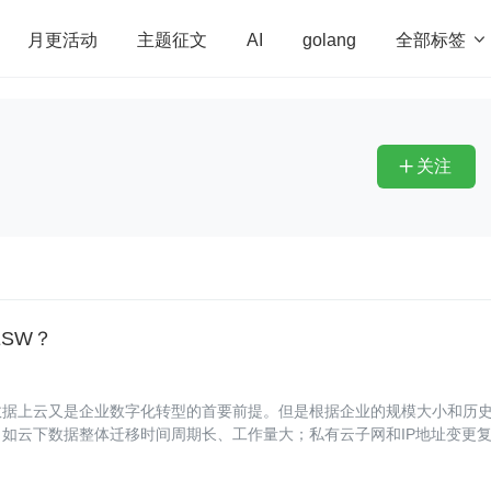
全部标签

月更活动
主题征文
AI
golang
penHarmony
算法
学习方法
Web3.0
高
程序员
运维
深度思考
低代码
redis
关注

SW？
数据上云又是企业数字化转型的首要前提。但是根据企业的规模大小和历
如云下数据整体迁移时间周期长、工作量大；私有云子网和IP地址变更