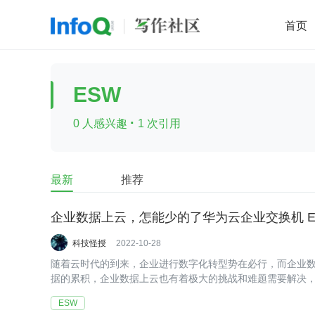
首页
移动开发
Java
开源
架构
O
ESW
前端
AI
大数据
团队管理
·
0 人感兴趣
1 次引用
查看更多

最新
推荐
企业数据上云，怎能少的了华为云企业交换机 E
科技怪授
2022-10-28
随着云时代的到来，企业进行数字化转型势在必行，而企业
据的累积，企业数据上云也有着极大的挑战和难题需要解决，
ESW