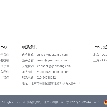
nfoQ
联系我们
InfoQ
关于我们
内容投稿：editors@geekbang.com
北京 · QC
我要投稿
业务合作：hezuo@geekbang.com
上海 · AI
合作伙伴
反馈投诉：feedback@geekbang.com
加入我们
加入我们：zhaopin@geekbang.com
关注我们
联系电话：010-64738142
地址：北京市朝阳区望京北路9号2幢7层A701
 Ltd. All rights reserved. 极客邦控股（北京）有限公司 |
京 ICP 备 16027448 号 - 5