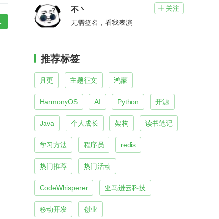
关注

不丶
1
无需签名，看我表演
推荐标签
月更
主题征文
鸿蒙
HarmonyOS
AI
Python
开源
Java
个人成长
架构
读书笔记
学习方法
程序员
redis
热门推荐
热门活动
CodeWhisperer
亚马逊云科技
移动开发
创业