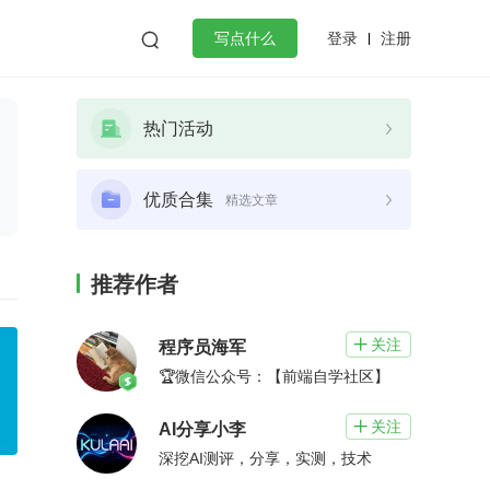
登录
注册

写点什么
效工作
数据库
Python
音视频
热门活动
golang
微服务架构
flutter
优质合集
精选文章
推荐作者
关注

程序员海军
🏆微信公众号：【前端自学社区】
关注

AI分享小李
深挖AI测评，分享，实测，技术