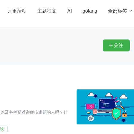
全部标签

月更活动
主题征文
AI
golang
penHarmony
算法
学习方法
Web3.0
高
程序员
运维
深度思考
低代码
redis
关注

，以及各种疑难杂症技难题的人吗？什
历史