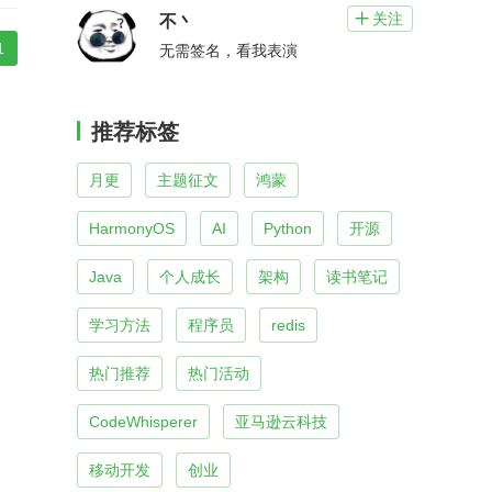
关注

不丶
1
无需签名，看我表演
推荐标签
月更
主题征文
鸿蒙
HarmonyOS
AI
Python
开源
Java
个人成长
架构
读书笔记
学习方法
程序员
redis
热门推荐
热门活动
CodeWhisperer
亚马逊云科技
移动开发
创业