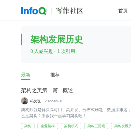
首页
移动开发
Java
开源
架构
O
架构发展历史
前端
AI
大数据
团队管理
·
0 人感兴趣
1 次引用
查看更多

最新
推荐
架构之美第一篇 - 概述
码文说
2022-09-18
架构师就是解决高可用、高并发、分布式难题，数据库难题
么是架构？来跟我一起学习架构吧！
架构
企业架构
架构模式
架构三要素
架构发展