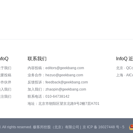
nfoQ
联系我们
InfoQ
关于我们
内容投稿：editors@geekbang.com
北京 · QC
我要投稿
业务合作：hezuo@geekbang.com
上海 · AI
合作伙伴
反馈投诉：feedback@geekbang.com
加入我们
加入我们：zhaopin@geekbang.com
关注我们
联系电话：010-64738142
地址：北京市朝阳区望京北路9号2幢7层A701
 Ltd. All rights reserved. 极客邦控股（北京）有限公司 |
京 ICP 备 16027448 号 - 5