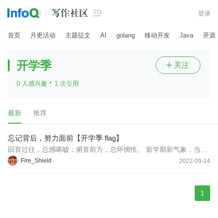

登录
首页
月更活动
主题征文
AI
golang
移动开发
Java
开源
开学季
关注

·
0 人感兴趣
1 次引用
最新
推荐
忘记背后，努力面前【开学季 flag】
回首过往，总感唏嘘；俯首前方，总怀惆怅。 新学期新气象，当立
目标奔未来
Fire_Shield
2022-09-14
1