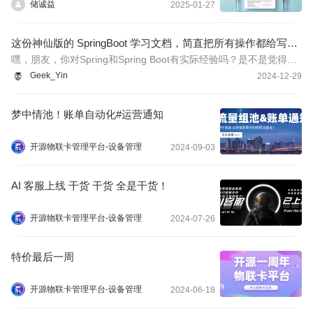
储诚益
2025-01-27
这份神仙版的 SpringBoot 学习文档，简直把所有操作都给写出
来了
嘿，朋友，你对Spring和Spring Boot有实际经验吗？是不是觉得Sp
ring是一个非常强大的框架，而Spring Boot又让Spring变得更加强
Geek_Yin
2024-12-29
大和高效？我相信这是许多人的共识！在当前的Java后端开发领
域，Spring Boot已经变得非常流行，大量的公司和开发团队选择它
梦中情池！账单自动化#运营通知
作为快
开源物联卡管理平台-设备管理
2024-09-03
AI 客服上线 干货 干货 全是干货！
开源物联卡管理平台-设备管理
2024-07-26
特价最后一周
开源物联卡管理平台-设备管理
2024-06-18