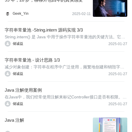
Geek_Yin
2025-02-11
字符串常量池 -String.intern 源码实现 3/3
String.intern() 是 Java 中用于操作字符串常量池的关键方法。它的
作用是将字符串对象添加到字符串常量池中（如果池中不存在相同
储诚益
2025-01-27
内容的字符串），并返回池中的字符串引用。为了深入理解它的实
现原理，我们需要从 Java 层到 JVM 层逐步分析其工作机制。
字符串常量池 - 设计思路 1/3
减少对象创建：字符串在程序中广泛使用，频繁地创建和销毁字符
串对象会消耗大量的时间和空间。通过字符串常量池，JVM 可以在
储诚益
2025-01-27
内存中预先分配一块区域来存储这些重复的字符串，当需要使用相
同的字符串时，直接从常量池中获取，而不需要重新创建，从而提
Java 注解使用案例
高性能。
在Java中，我们经常使用注解来标记Controller接口是否有权限。下
面是一个简单的例子，展示如何创建自定义注解并使用它来判断Co
储诚益
2025-01-27
ntroller接口是否有权限。
Java 注解