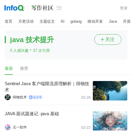

登录
首页
月更活动
主题征文
AI
golang
移动开发
Java
开源
java 技术提升
关注

·
0 人感兴趣
27 次引用
最新
推荐
Sentinel Java 客户端限流原理解析｜得物技
术
得物技术
02-26
JAVA 面试题速记 -java 基础
元一软件
02-22