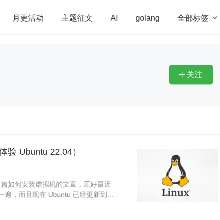
全部标签

月更活动
主题征文
AI
golang
penHarmony
算法
学习方法
Web3.0
高
程序员
运维
深度思考
低代码
redis
关注

 Ubuntu 22.04）
一篇如何安装虚拟机的文章，正好最近
，而且现在 Ubuntu 已经更新到了