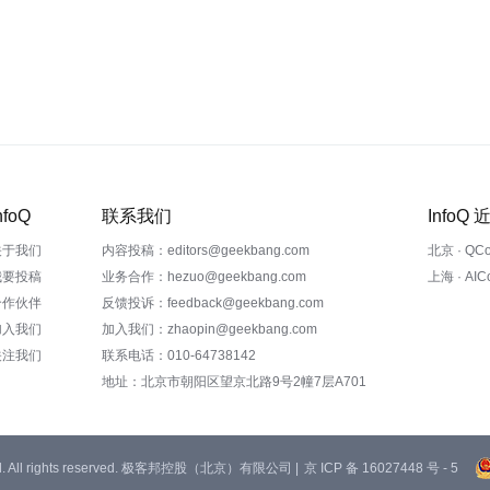
nfoQ
联系我们
InfoQ
关于我们
内容投稿：editors@geekbang.com
北京 · QC
我要投稿
业务合作：hezuo@geekbang.com
上海 · AI
合作伙伴
反馈投诉：feedback@geekbang.com
加入我们
加入我们：zhaopin@geekbang.com
关注我们
联系电话：010-64738142
地址：北京市朝阳区望京北路9号2幢7层A701
 Ltd. All rights reserved. 极客邦控股（北京）有限公司 |
京 ICP 备 16027448 号 - 5