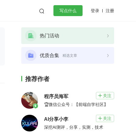
登录
注册

写点什么
效工作
数据库
Python
音视频
热门活动
golang
微服务架构
flutter
优质合集
精选文章
推荐作者
关注

程序员海军
🏆微信公众号：【前端自学社区】
关注

AI分享小李
深挖AI测评，分享，实测，技术