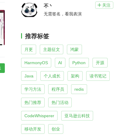
关注

不丶
无需签名，看我表演
推荐标签
月更
主题征文
鸿蒙
HarmonyOS
AI
Python
开源
1
Java
个人成长
架构
读书笔记
学习方法
程序员
redis
热门推荐
热门活动
CodeWhisperer
亚马逊云科技
移动开发
创业