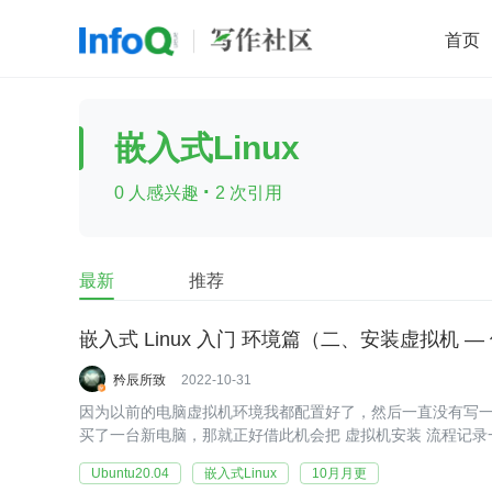
首页
移动开发
Java
开源
架构
O
嵌入式Linux
前端
AI
大数据
团队管理
·
0 人感兴趣
2 次引用
查看更多

最新
推荐
嵌入式 Linux 入门 环境篇（二、安装虚拟机 — 体验
矜辰所致
2022-10-31
因为以前的电脑虚拟机环境我都配置好了，然后一直没有写
买了一台新电脑，那就正好借此机会把 虚拟机安装 流程记录一遍
Ubuntu 22.04 ，也顺带体验一把新的 Ubuntu 系统。
Ubuntu20.04
嵌入式Linux
10月月更