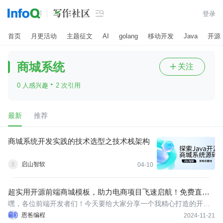

登录
首页
月更活动
主题征文
AI
golang
移动开发
Java
开源
商城系统
关注

·
0 人感兴趣
2 次引用
最新
推荐
商城系统开发实践的技术选型之技术栈架构
启山智软
04-10
超实用开源前端商城模板，助力电商项目飞速启航！免费直接
可用！
嘿，各位前端开发者们！今天要给大家分享一个我精心打造的开源
前端商城模板，这可绝对是助力电商项目开发的一大利器呀！这个
恩爸编程
2024-11-21