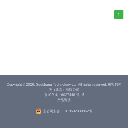
模板具备高度的实用性，涵盖了商城前端所需要的各类核心功能模
块。从商品展示页面那精美的布局，能让每一件商品都以最佳姿态
呈现在用
1
Copyright © 2026, Geekbang Technology Ltd. All rights reserved. 极客邦控
股（北京）有限公司
京 ICP 备 16027448 号 - 5
产品资质
京公网安备 11010502039052号