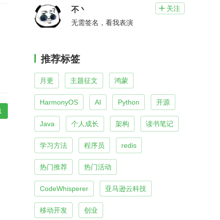
关注

不丶
无需签名，看我表演
推荐标签
月更
主题征文
鸿蒙
HarmonyOS
AI
Python
开源
1
Java
个人成长
架构
读书笔记
学习方法
程序员
redis
热门推荐
热门活动
CodeWhisperer
亚马逊云科技
移动开发
创业