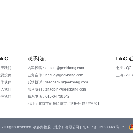
nfoQ
联系我们
InfoQ
关于我们
内容投稿：editors@geekbang.com
北京 · QC
我要投稿
业务合作：hezuo@geekbang.com
上海 · AI
合作伙伴
反馈投诉：feedback@geekbang.com
加入我们
加入我们：zhaopin@geekbang.com
关注我们
联系电话：010-64738142
地址：北京市朝阳区望京北路9号2幢7层A701
 Ltd. All rights reserved. 极客邦控股（北京）有限公司 |
京 ICP 备 16027448 号 - 5