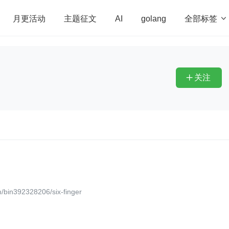
全部标签

月更活动
主题征文
AI
golang
penHarmony
算法
学习方法
Web3.0
高
程序员
运维
深度思考
低代码
redis
关注

392328206/six-finger