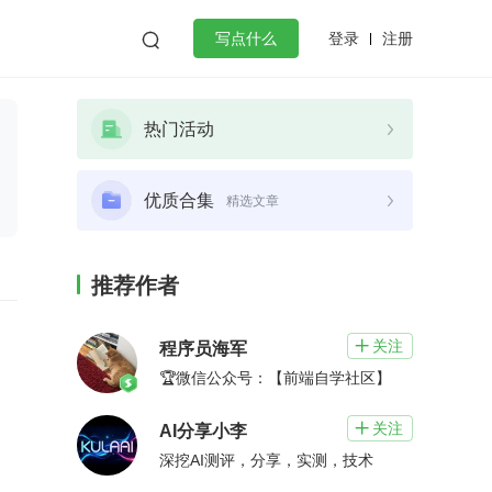
登录
注册

写点什么
效工作
数据库
Python
音视频
热门活动
golang
微服务架构
flutter
优质合集
精选文章
推荐作者
关注

程序员海军
🏆微信公众号：【前端自学社区】
关注

AI分享小李
深挖AI测评，分享，实测，技术