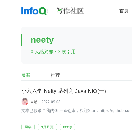
首页
移动开发
Java
开源
架构
O
neety
前端
AI
大数据
团队管理
·
0 人感兴趣
3 次引用
查看更多

最新
推荐
小六六学 Netty 系列之 Java NIO(一)
自然
2022-09-03
文本已收录至我的GitHub仓库，欢迎Star：https://github.com/bin
网络
9月月更
neety