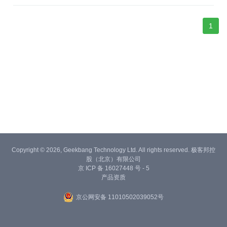
短除法、辗转相除法、更相减损法。与最大公约数相对应的概念是
最小公倍数，a，b的最小公倍数记为[a，b]。
1
Copyright © 2026, Geekbang Technology Ltd. All rights reserved. 极客邦控
股（北京）有限公司
京 ICP 备 16027448 号 - 5
产品资质
京公网安备 11010502039052号