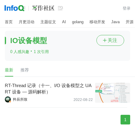

登录
首页
月更活动
主题征文
AI
golang
移动开发
Java
开源
IO设备模型
关注

·
0 人感兴趣
1 次引用
最新
推荐
RT-Thread 记录（十一、I/O 设备模型之 UA
RT 设备 — 源码解析）
矜辰所致
2022-08-22
1