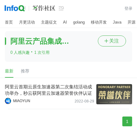

登录
首页
月更活动
主题征文
AI
golang
移动开发
Java
开源
阿里云产品集成认证
关注

·
0 人感兴趣
1 次引用
最新
推荐
阿里云首期云原生加速器第二次集结活动成
功举办，秒云获阿里云加速器荣誉伙伴认证
MIAOYUN
2022-08-29
1