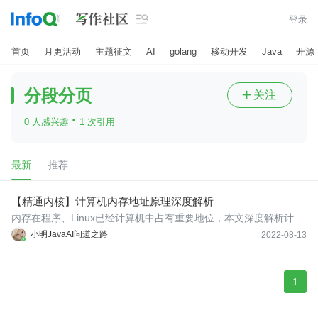

登录
首页
月更活动
主题征文
AI
golang
移动开发
Java
开源
分段分页
关注

·
0 人感兴趣
1 次引用
最新
推荐
【精通内核】计算机内存地址原理深度解析
内存在程序、Linux已经计算机中占有重要地位，本文深度解析计算
机内存地址的原理，通过编译时的内存原理，深入浅出逐步讲解物
小明JavaAI问道之路
2022-08-13
理地址、虚拟内存、分段分页原理、线性地址，以及intel 对内存操
作和原理解析。
1