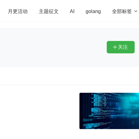
全部标签

月更活动
主题征文
AI
golang
penHarmony
算法
学习方法
Web3.0
高
程序员
运维
深度思考
低代码
redis
关注
