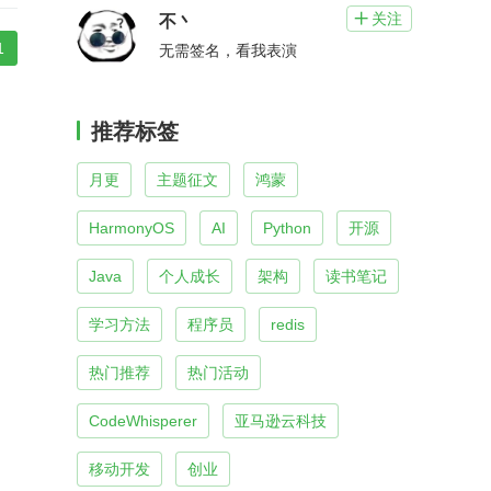
关注

不丶
1
无需签名，看我表演
推荐标签
月更
主题征文
鸿蒙
HarmonyOS
AI
Python
开源
Java
个人成长
架构
读书笔记
学习方法
程序员
redis
热门推荐
热门活动
CodeWhisperer
亚马逊云科技
移动开发
创业