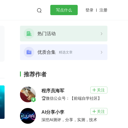
登录
注册

写点什么
效工作
数据库
Python
音视频
热门活动
golang
微服务架构
flutter
优质合集
精选文章
推荐作者
关注

程序员海军
🏆微信公众号：【前端自学社区】
关注

AI分享小李
深挖AI测评，分享，实测，技术