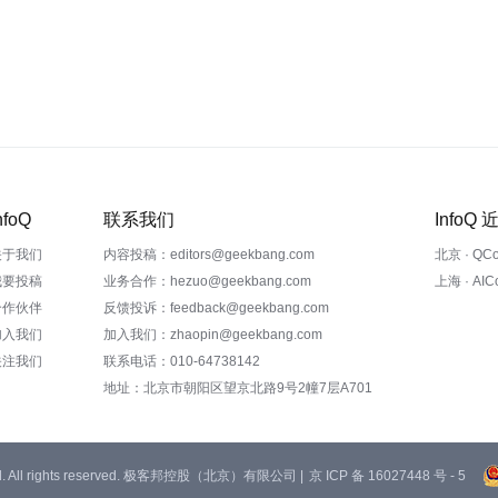
nfoQ
联系我们
InfoQ
关于我们
内容投稿：editors@geekbang.com
北京 · QC
我要投稿
业务合作：hezuo@geekbang.com
上海 · AI
合作伙伴
反馈投诉：feedback@geekbang.com
加入我们
加入我们：zhaopin@geekbang.com
关注我们
联系电话：010-64738142
地址：北京市朝阳区望京北路9号2幢7层A701
 Ltd. All rights reserved. 极客邦控股（北京）有限公司 |
京 ICP 备 16027448 号 - 5