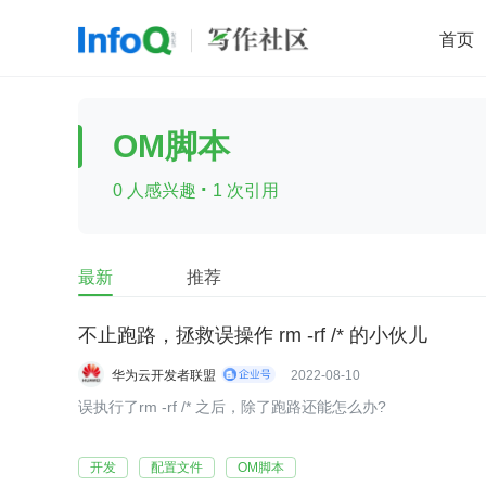
首页
移动开发
Java
开源
架构
O
OM脚本
前端
AI
大数据
团队管理
·
0 人感兴趣
1 次引用
查看更多

最新
推荐
不止跑路，拯救误操作 rm -rf /* 的小伙儿
华为云开发者联盟
2022-08-10
误执行了rm -rf /* 之后，除了跑路还能怎么办?
开发
配置文件
OM脚本