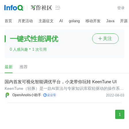

登录
首页
月更活动
主题征文
AI
golang
移动开发
Java
开源
一键式性能调优
关注

·
0 人感兴趣
1 次引用
最新
推荐
国内首发可视化智能调优平台，小龙带你玩转 KeenTune UI
KeenTune（轻豚）是一款AI算法与专家知识库双轮驱动的操作系统
全栈式智能优化产品，为主流的操作系统提供轻量化、跨平台的一
OpenAnolis小助手
2022-08-03
键式性能调优，让应用在智能定制的运行环境发挥最优性能。自 20
21 年 9 月正式成立 SIG 并宣布开源以来，受到了广大开发者的关
注。
1