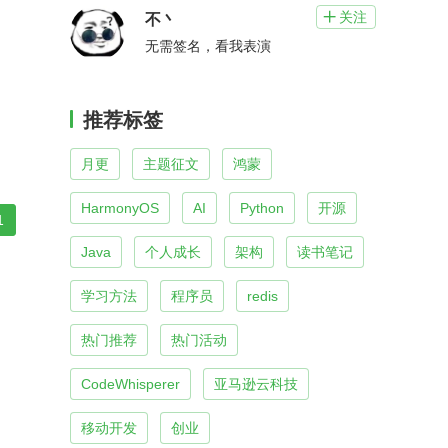
关注

不丶
无需签名，看我表演
推荐标签
月更
主题征文
鸿蒙
HarmonyOS
AI
Python
开源
1
Java
个人成长
架构
读书笔记
学习方法
程序员
redis
热门推荐
热门活动
CodeWhisperer
亚马逊云科技
移动开发
创业