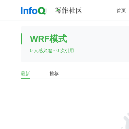
首页
移动开发
Java
开源
架构
O
WRF模式
前端
AI
大数据
团队管理
·
0 人感兴趣
0 次引用
查看更多

最新
推荐