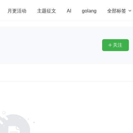
全部标签

月更活动
主题征文
AI
golang
penHarmony
算法
学习方法
Web3.0
高
程序员
运维
深度思考
低代码
redis
关注
