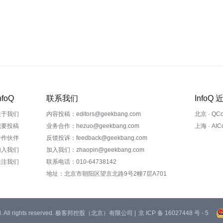
nfoQ
联系我们
InfoQ
关于我们
内容投稿：editors@geekbang.com
北京 · QC
我要投稿
业务合作：hezuo@geekbang.com
上海 · AI
合作伙伴
反馈投诉：feedback@geekbang.com
加入我们
加入我们：zhaopin@geekbang.com
关注我们
联系电话：010-64738142
地址：北京市朝阳区望京北路9号2幢7层A701
 Ltd. All rights reserved. 极客邦控股（北京）有限公司 |
京 ICP 备 16027448 号 - 5