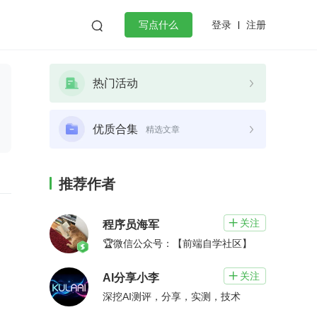
登录
注册

写点什么
效工作
数据库
Python
音视频
热门活动
golang
微服务架构
flutter
优质合集
精选文章
推荐作者
关注

程序员海军
🏆微信公众号：【前端自学社区】
关注

AI分享小李
深挖AI测评，分享，实测，技术