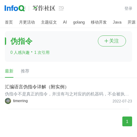

登录
首页
月更活动
主题征文
AI
golang
移动开发
Java
开源
伪指令
关注

·
0 人感兴趣
1 次引用
最新
推荐
汇编语言伪指令详解（附实例）
伪指令不是真正的指令，并没有与之对应的的机器码，不会被执
行。伪指令所起的作用主要是对汇编过程进行控制。ORG———汇
timerring
2022-07-23
编起始指令 （2）END——汇编结束命令 （3）EQU——赋值指令
（4）DB——字节定义伪指令 （5）DW——定义字命令
1