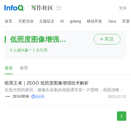

登录
首页
月更活动
主题征文
AI
golang
移动开发
Java
开源
低照度图像增强技术
关注

·
0 人感兴趣
1 次引用
最新
推荐
暗黑王者｜ZEGO 低照度图像增强技术解析
在低光照的夜间，摄像头采集的画面通常是一片昏暗，画面清晰度
要远远低于肉眼。而随着实时音视频应用技术的发展，我们已经看
ZEGO即构
2022-07-22
到了各种画质增强的视频增强技术，那么是否存在一种技术，可以
使视频在低光照条件下看起来比实际情况更清晰或接近实际情况
呢？
1