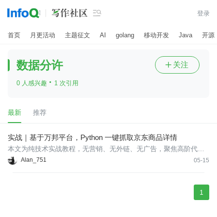

登录
首页
月更活动
主题征文
AI
golang
移动开发
Java
开源
数据分许
关注

·
0 人感兴趣
1 次引用
最新
推荐
实战｜基于万邦平台，Python 一键抓取京东商品详情
本文为纯技术实战教程，无营销、无外链、无广告，聚焦高阶代码
封装、接口鉴权原理、异常容错、结构化数据解析，适合有一定 Pyt
Alan_751
05-15
hon 基础的开发者学习，直接实现京东商品全字段详情稳定抓取。
1