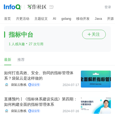

登录
首页
月更活动
主题征文
AI
golang
移动开发
Java
开源
指标中台
关注

·
1 人感兴趣
27 次引用
最新
推荐
如何打造高效、安全、协同的指标管理体
系？袋鼠云是这样做的
袋鼠云数栈
2024-07-17
直播预约丨《指标体系建设实战》第四期：
如何构建全面的指标管理体系
袋鼠云数栈
2024-07-16