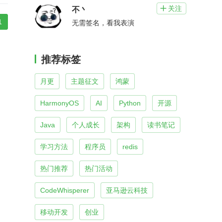
关注

不丶
1
无需签名，看我表演
推荐标签
月更
主题征文
鸿蒙
HarmonyOS
AI
Python
开源
Java
个人成长
架构
读书笔记
学习方法
程序员
redis
热门推荐
热门活动
CodeWhisperer
亚马逊云科技
移动开发
创业