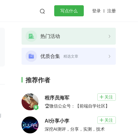
登录
注册

写点什么
效工作
数据库
Python
音视频
热门活动
golang
微服务架构
flutter
优质合集
精选文章
推荐作者
关注

程序员海军
🏆微信公众号：【前端自学社区】
创
关注

AI分享小李
深挖AI测评，分享，实测，技术