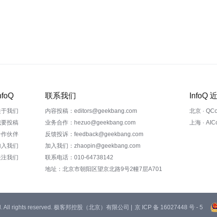
nfoQ
联系我们
InfoQ
关于我们
内容投稿：editors@geekbang.com
北京 · QC
我要投稿
业务合作：hezuo@geekbang.com
上海 · AI
合作伙伴
反馈投诉：feedback@geekbang.com
加入我们
加入我们：zhaopin@geekbang.com
关注我们
联系电话：010-64738142
地址：北京市朝阳区望京北路9号2幢7层A701
 Ltd. All rights reserved. 极客邦控股（北京）有限公司 |
京 ICP 备 16027448 号 - 5