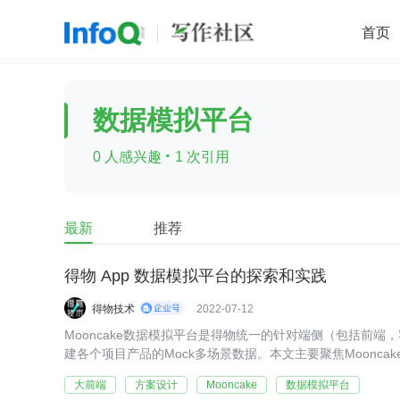
首页
移动开发
Java
开源
架构
O
数据模拟平台
前端
AI
大数据
团队管理
·
0 人感兴趣
1 次引用
查看更多

最新
推荐
得物 App 数据模拟平台的探索和实践
得物技术
2022-07-12
Mooncake数据模拟平台是得物统一的针对端侧（包括前端
建各个项目产品的Mock多场景数据。本文主要聚焦Moonca
大前端
方案设计
Mooncake
数据模拟平台