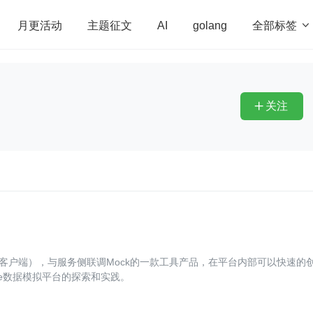
全部标签

月更活动
主题征文
AI
golang
penHarmony
算法
学习方法
Web3.0
高
程序员
运维
深度思考
低代码
redis
关注

，客户端），与服务侧联调Mock的一款工具产品，在平台内部可以快速的
ke数据模拟平台的探索和实践。