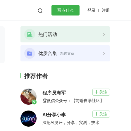
登录
注册

写点什么
效工作
数据库
Python
音视频
热门活动
golang
微服务架构
flutter
优质合集
精选文章
推荐作者
关注

程序员海军
🏆微信公众号：【前端自学社区】
关注

AI分享小李
深挖AI测评，分享，实测，技术