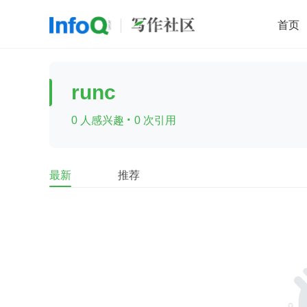
首页
移动开发
Java
开源
架构
O
runc
前端
AI
大数据
团队管理
·
0 人感兴趣
0 次引用
查看更多

最新
推荐