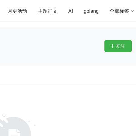
全部标签

月更活动
主题征文
AI
golang
penHarmony
算法
学习方法
Web3.0
高
程序员
运维
深度思考
低代码
redis
关注
