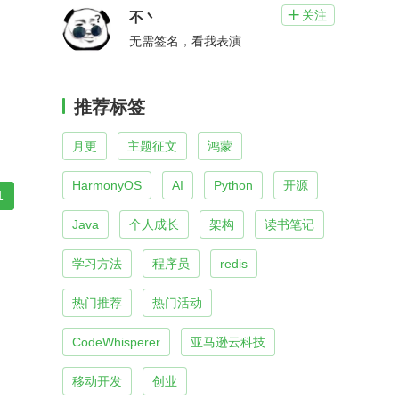
关注

不丶
无需签名，看我表演
推荐标签
月更
主题征文
鸿蒙
HarmonyOS
AI
Python
开源
1
Java
个人成长
架构
读书笔记
学习方法
程序员
redis
热门推荐
热门活动
CodeWhisperer
亚马逊云科技
移动开发
创业