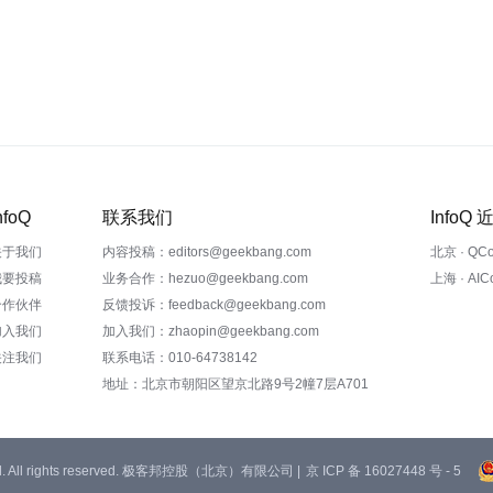
nfoQ
联系我们
InfoQ
关于我们
内容投稿：editors@geekbang.com
北京 · QC
我要投稿
业务合作：hezuo@geekbang.com
上海 · AI
合作伙伴
反馈投诉：feedback@geekbang.com
加入我们
加入我们：zhaopin@geekbang.com
关注我们
联系电话：010-64738142
地址：北京市朝阳区望京北路9号2幢7层A701
 Ltd. All rights reserved. 极客邦控股（北京）有限公司 |
京 ICP 备 16027448 号 - 5