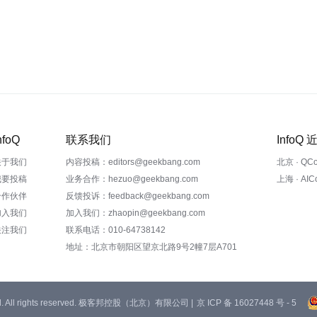
nfoQ
联系我们
InfoQ
关于我们
内容投稿：editors@geekbang.com
北京 · QC
我要投稿
业务合作：hezuo@geekbang.com
上海 · AI
合作伙伴
反馈投诉：feedback@geekbang.com
加入我们
加入我们：zhaopin@geekbang.com
关注我们
联系电话：010-64738142
地址：北京市朝阳区望京北路9号2幢7层A701
 Ltd. All rights reserved. 极客邦控股（北京）有限公司 |
京 ICP 备 16027448 号 - 5