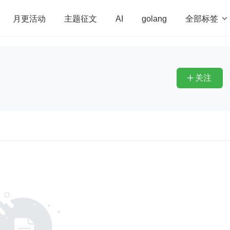
全部标签

月更活动
主题征文
AI
golang
penHarmony
算法
学习方法
Web3.0
高
程序员
运维
深度思考
低代码
redis
关注
