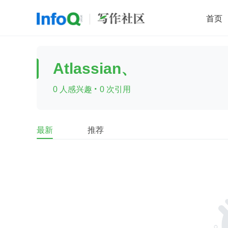
首页
移动开发
Java
开源
架构
O
Atlassian、
前端
AI
大数据
团队管理
·
0 人感兴趣
0 次引用
查看更多

最新
推荐