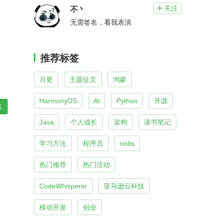
关注

不丶
无需签名，看我表演
推荐标签
月更
主题征文
鸿蒙
HarmonyOS
AI
Python
开源
1
Java
个人成长
架构
读书笔记
学习方法
程序员
redis
热门推荐
热门活动
CodeWhisperer
亚马逊云科技
移动开发
创业