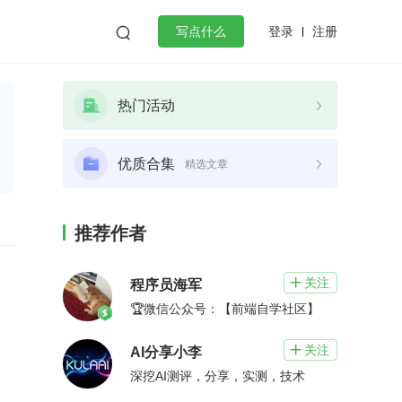
登录
注册

写点什么
效工作
数据库
Python
音视频
热门活动
golang
微服务架构
flutter
优质合集
精选文章
推荐作者
关注

程序员海军
🏆微信公众号：【前端自学社区】
关注

AI分享小李
深挖AI测评，分享，实测，技术