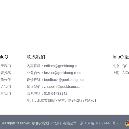
nfoQ
联系我们
InfoQ
关于我们
内容投稿：editors@geekbang.com
北京 · QC
我要投稿
业务合作：hezuo@geekbang.com
上海 · AI
合作伙伴
反馈投诉：feedback@geekbang.com
加入我们
加入我们：zhaopin@geekbang.com
关注我们
联系电话：010-64738142
地址：北京市朝阳区望京北路9号2幢7层A701
 Ltd. All rights reserved. 极客邦控股（北京）有限公司 |
京 ICP 备 16027448 号 - 5