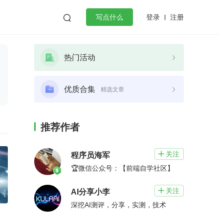
登录
注册

写点什么
效工作
数据库
Python
音视频
热门活动
golang
微服务架构
flutter
优质合集
精选文章
推荐作者
关注

程序员海军
🏆微信公众号：【前端自学社区】
关注

AI分享小李
深挖AI测评，分享，实测，技术