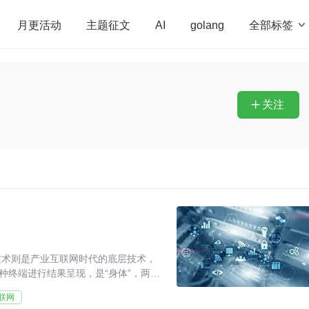
全部标签

月更活动
主题征文
AI
golang
penHarmony
算法
学习方法
Web3.0
高
程序员
运维
深度思考
低代码
redis
关注

技术则是产业互联网时代的底层技术，
种终端进行结果呈现，是“身体”，两部
联网