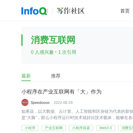
首页
移动开发
Java
开源
架构
O
消费互联网
前端
AI
大数据
团队管理
·
0 人感兴趣
1 次引用
查看更多

最新
推荐
小程序在产业互联网有「大」作为
Speedoooo
2022-06-29
如果说，以大数据、云计算、人工智能和区块链为代表的新
是“大脑”，那么小程序运行时技术就好比技术载体，能够在各
分缺一不可。
小程序
产业互联网
小程序容器
Web3.0
消费互