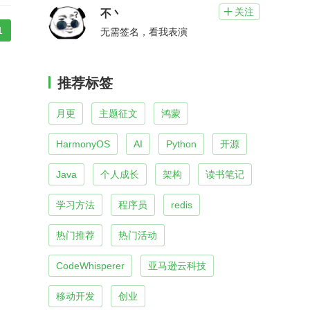
关注

不丶
1
无需签名，看我表演
推荐标签
月更
主题征文
鸿蒙
HarmonyOS
AI
Python
开源
Java
个人成长
架构
读书笔记
学习方法
程序员
redis
热门推荐
热门活动
CodeWhisperer
亚马逊云科技
移动开发
创业